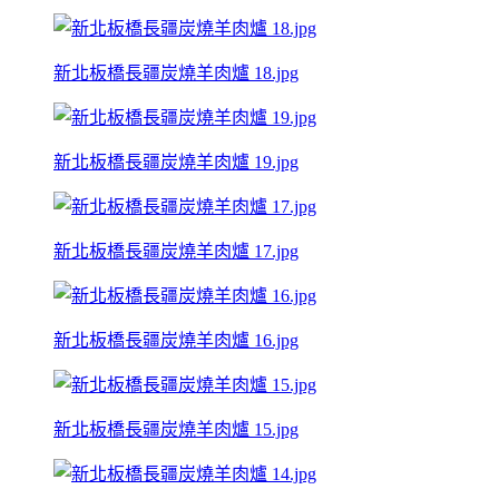
新北板橋長疆炭燒羊肉爐 18.jpg
新北板橋長疆炭燒羊肉爐 19.jpg
新北板橋長疆炭燒羊肉爐 17.jpg
新北板橋長疆炭燒羊肉爐 16.jpg
新北板橋長疆炭燒羊肉爐 15.jpg