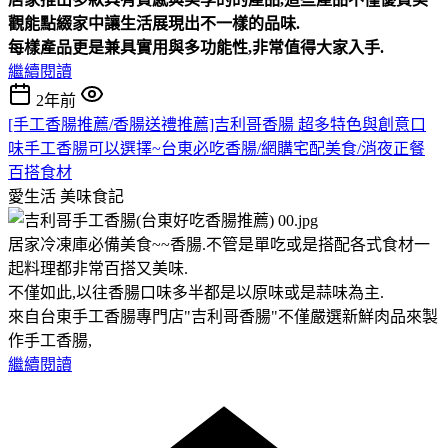
觀能點綴家中讓生活展現出不一樣的品味.
每樣產品更是兼具實用與多功能性,非常值得大家入手.
繼續閱讀
2年前
[手工香腸推薦/香腸送禮推薦]吉利哥香腸 超多特色與創意口
味手工香腸可以選擇~台東必吃香腸/網購宅配美食/消夜正餐
百搭食材
愛生活
美味食記
居家冷凍庫必備美食~~香腸.不管是單吃或是搭配各式食材一
起料理都非常百搭又美味.
不僅如此,以往香腸口味多半都是以原味或是蒜味為主.
來自台東手工香腸專門店"吉利哥香腸"不僅嚴選新鮮肉品來製
作手工香腸,
繼續閱讀