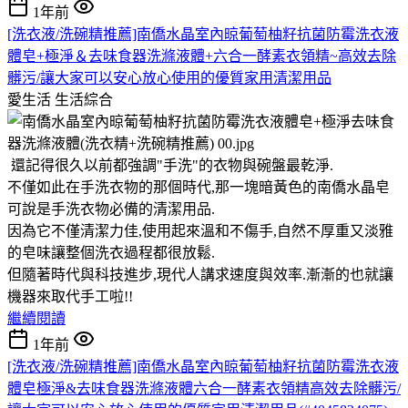
1年前
[洗衣液/洗碗精推薦]南僑水晶室內晾葡萄柚籽抗菌防霉洗衣液
體皂+極淨＆去味食器洗滌液體+六合一酵素衣領精~高效去除
髒污/讓大家可以安心放心使用的優質家用清潔用品
愛生活
生活綜合
還記得很久以前都強調"手洗"的衣物與碗盤最乾淨.
不僅如此在手洗衣物的那個時代,那一塊暗黃色的南僑水晶皂
可說是手洗衣物必備的清潔用品.
因為它不僅清潔力佳,使用起來溫和不傷手,自然不厚重又淡雅
的皂味讓整個洗衣過程都很放鬆.
但隨著時代與科技進步,現代人講求速度與效率.漸漸的也就讓
機器來取代手工啦!!
繼續閱讀
1年前
[洗衣液/洗碗精推薦]南僑水晶室內晾葡萄柚籽抗菌防霉洗衣液
體皂極淨&去味食器洗滌液體六合一酵素衣領精高效去除髒污/