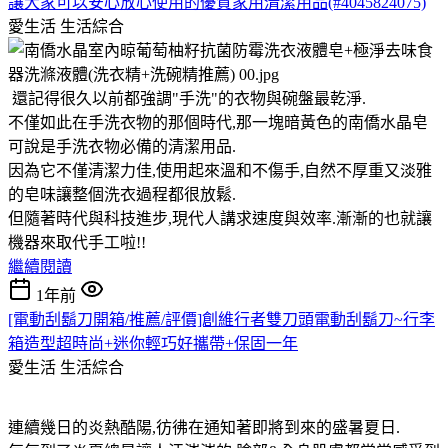
讓大家可以安心放心使用的優質家用清潔用品(#4045824075)
愛生活
生活綜合
還記得很久以前都強調"手洗"的衣物與碗盤最乾淨.
不僅如此在手洗衣物的那個時代,那一塊暗黃色的南僑水晶皂
可說是手洗衣物必備的清潔用品.
因為它不僅清潔力佳,使用起來溫和不傷手,自然不厚重又淡雅
的皂味讓整個洗衣過程都很放鬆.
但隨著時代與科技進步,現代人講求速度與效率.漸漸的也就讓
機器來取代手工啦!!
繼續閱讀
1年前
[電動刮鬍刀開箱/推薦/評價]創維行者雙刀頭電動刮鬍刀~行李
箱造型超時尚+迷你輕巧好攜帶+保固一年
愛生活
生活綜合
連續幾日的炎熱酷陽,彷彿在通知著即將到來的盛暑夏日.