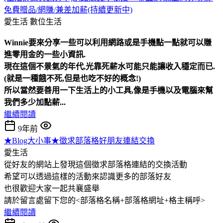
免費贈品/網賺/兼差加薪(持續更新中)
愛生活
數位生活
Winnie要來分享一些可以利用網路或是手機點一點就可以賺
進零用金的一些小資訊.
現在這個不景氣的年代,光靠死薪水可能只能讓收入穩定而已.
(就是一種餓不死,但是也吃不好的概念!)
所以當然要善用一下生活上的小工具,像是手機以及電腦來幫
我們多少加點薪...
繼續閱讀
9年前
★Blog大小事★徵求部落格好朋友連結交換
愛生活
從好友的網站上發現這個徵求部落格連結的交換活動
希望可以透過這樣的活動來認識更多的部落好友
也很歡迎大家一起共襄盛舉
請於留言處留下您的<部落格名稱+部落格網址+格主稱呼>
繼續閱讀