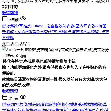
每每到了炎夏總是讓人汗涔涔的,臉部&全身肌膚都常常感受到
黏呼呼的.
繼續閱讀
2年前
[洗衣粉分享推薦]Attack一匙靈極效洗衣霸(室內晾衣款&抗菌
去漬款)~貼心棒狀設計輕巧好拿+輕鬆洗淨衣物不易殘留+洗衣
真輕鬆
愛生活
生活綜合
時代在進步,各式用品也都陸續地推陳出新.
除了功能更加優化之外,很多時候廠商也加入了許多貼心的方
便設計.
就像每日清潔衣物的清潔劑一樣,很久以前只有大大罐,大大包
的洗衣粉洗衣精.
繼續閱讀
2年前
[洗碗精推薦]茶樹莊園超濃縮洗碗精(茶樹速淨&檸檬解垢&草
本淨味)~新升級雙效去油配方+雙精萃潔淨配方/洗淨更有感/清