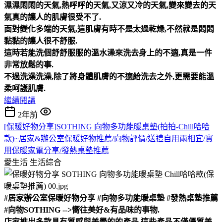
濕濕悶悶的天氣,熱呼呼的天氣,又涼又冷的天氣,變來變去的天
氣真的讓人的肌膚很受不了.
面對變化多端的天氣,這肌膚有時不是太過乾燥,不然就是悶悶
黏黏的讓人很不舒服.
這時若能洗個舒舒服服的溫水澡來洗去身上的不適,真是一件
非常放鬆的事.
不過洗澡洗澡,除了將身體肌膚的不適給洗去之外,更需要能溫
柔呵護肌膚.
繼續閱讀
2年前
[保暖好物分享]SOTHING 向物多功能暖桌墊(拍拍-Chill哈哈
款)~居家&辦公室保暖好物推薦/向物評價/送禮自用兩相宜/實
用保暖家電分享/發熱桌墊推薦
愛生活
生活綜合
#居家辦公室保暖好物分享 #向物多功能暖桌墊 #發熱桌墊推薦
#向物SOTHING -->嚮往美好&有品味的事物.
店家推出多款具有質感與美學的的產品,這些產品不僅優質美