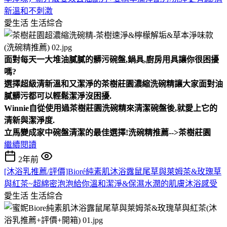
新溫和不刺激
愛生活
生活綜合
面對每天一大堆油膩膩的髒污碗盤,鍋具,廚房用具讓你很困擾
嗎?
選擇超級清新溫和又潔淨的茶樹莊園濃縮洗碗精讓大家面對油
膩髒污都可以輕鬆潔淨沒困擾.
Winnie自從使用過茶樹莊園洗碗精來清潔碗盤後,就愛上它的
清新與潔淨度.
立馬變成家中碗盤清潔的最佳選擇!洗碗精推薦-->茶樹莊園
繼續閱讀
2年前
[沐浴乳推薦/評價]Bioré純素肌沐浴露鼠尾草與萊姆茶&玫瑰草
與紅茶~超綿密泡泡給你溫和潔淨&保濕水潤的肌膚沐浴感受
愛生活
生活綜合