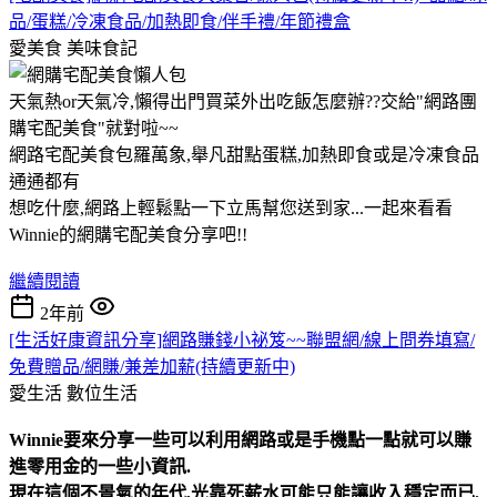
品/蛋糕/冷凍食品/加熱即食/伴手禮/年節禮盒
愛美食
美味食記
天氣熱or天氣冷,懶得出門買菜外出吃飯怎麼辦??交給"網路團
購宅配美食"就對啦~~
網路宅配美食包羅萬象,舉凡甜點蛋糕,加熱即食或是冷凍食品
通通都有
想吃什麼,網路上輕鬆點一下立馬幫您送到家...一起來看看
Winnie的網購宅配美食分享吧!!
繼續閱讀
2年前
[生活好康資訊分享]網路賺錢小祕笈~~聯盟網/線上問券填寫/
免費贈品/網賺/兼差加薪(持續更新中)
愛生活
數位生活
Winnie要來分享一些可以利用網路或是手機點一點就可以賺
進零用金的一些小資訊.
現在這個不景氣的年代,光靠死薪水可能只能讓收入穩定而已.