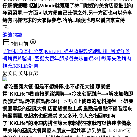
仔細慎選囉!!
因此Winnie就蒐羅了林口附近的美食店家推出的
年菜菜單,
一方面可以方便自己比價之外,另一方面也可以分享
給有同樣需求的大家做參考.
哈哈...順便也可以幫店家宣傳一
下.
繼續閱讀
7個月前
[加熱即食肉排分享]KKLIFE 蜂蜜蘋果醬烤豬肋排+鳳梨洋蔥
醬烤戰斧豬排~聖誕大餐年節聚餐美味首選&中秋零失敗烤肉
推薦/KKLife評價
愛美食
美味食記
想吃聖誕大餐,但是不想排隊,也不想花大錢.那就選
擇"KKLife"吧!
直接網路選購—>冷凍宅配到府—>解凍加熱即
食(氣炸鍋,烤箱,煎鍋都OK)
—>再加上簡單的配料擺盤—>媲美
餐廳等級的聖誕大餐,店面級餐點上桌.
重點是餐點不僅看起來
精緻豪華,吃起來也超級美味又多汁,令人允指回味!!
有
了"KKLife"的冷凍肉排包讓大家輕鬆在家就可以快速準備豪
華美味的聖誕大餐與家人朋友一起共享.
講到這個"KKLife"可