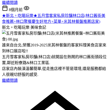
繼續閱讀
8個月前
★新北。吃喝玩樂★五月雪客家私房珍釀林口店(林口舊街美
食推薦+林口聚餐慶生好地方+菜單+米其林餐盤推薦店家)
新北。吃喝玩樂
美味食記
誰來自台北,榮獲2019-2025米其林餐盤的客家料理美食店家來
到林口展店啦!!
五月雪客家私房珍釀(林口店)就開設在熱鬧的林口舊街頭段位
置,鄰近粉寮路&林口工業區.
店家店內裝潢溫馨簡單,從走進店裡不管是環境,還是服務都給
人很親切舒服的感受.
繼續閱讀