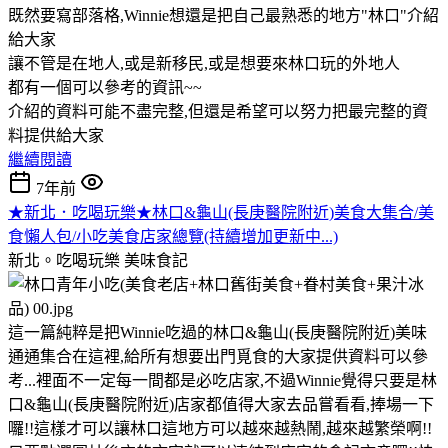
既然要寫部落格,Winnie想還是把自己最熟悉的地方"林口"介紹
給大家
讓不管是在地人,或是新移民,或是想要來林口玩的外地人
都有一個可以參考的資訊~~
介紹的資料可能不盡完整,但還是希望可以努力把最完整的資
料提供給大家
繼續閱讀
7年前
★新北．吃喝玩樂★林口&龜山(長庚醫院附近)美食大集合/美
食懶人包/小吃美食店家總覽(持續增加更新中...)
新北。吃喝玩樂
美味食記
這一篇純粹是把Winnie吃過的林口&龜山(長庚醫院附近)美味
通通集合在這裡,給所有想要出門覓食的大家提供資料可以參
考...裡面不一定每一間都是必吃店家,不過Winnie覺得只要是林
口&龜山(長庚醫院附近)店家都值得大家去品嘗看看,捧場一下
囉!!這樣才可以讓林口這地方可以越來越熱鬧,越來越繁榮啊!!