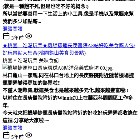
(就是一種餓不死,但是也吃不好的概念!)
所以當然要善用一下生活上的小工具,像是手機以及電腦來幫
我們多少加點薪...
繼續閱讀
3年前
★桃園．吃喝玩樂★機場捷運長庚醫院A8站好吃美食懶人包/
好玩景點大集合(桃園龜山美食與景點)
桃園。吃喝玩樂
美味食記
林口龜山一家親,同在林口台地上的長庚醫院附近隨著機場捷
運開通變得更加的熱鬧啦!!
不僅人潮聚集,就連美食也是越來越多元化,越來越豐富啦!!
以前住在長庚醫院附近的Winnie加上在華亞科園園區工作多
年,
今天就來把機場捷運長庚醫院站附近的好吃好玩通通都收錄在
這裡.分享給大家啦~~
繼續閱讀
5年前