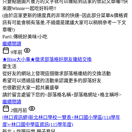
只要點選圖片後方的文字就可以連結到店家的食記文章囉!!快
來跟Winnie一起吃好料吧!!
(由於店家更新的速度真的非常的快速~因此部分菜單&價格資
訊有可能會稍有落差,不過還是建議大家可以稍稍參考一下文
章喔!)
Part1.傳統好美味/小吃
繼續閱讀
9年前
★Blog大小事★徵求部落格好朋友連結交換
愛生活
從好友的網站上發現這個徵求部落格連結的交換活動
希望可以透過這樣的活動來認識更多的部落好友
也很歡迎大家一起共襄盛舉
請於留言處留下您的<部落格名稱+部落格網址+格主稱呼>
繼續閱讀
2個月前
[林口資訊網]新北林口學校一覽表+林口國小學區(114學年
度)+林口國中學區資訊(115學年度)
新北。吃喝玩樂
親子育兒