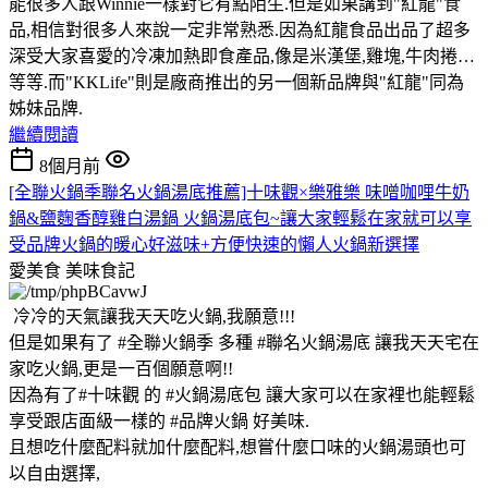
能很多人跟Winnie一樣對它有點陌生.但是如果講到"紅龍"食
品,相信對很多人來說一定非常熟悉.因為紅龍食品出品了超多
深受大家喜愛的冷凍加熱即食產品,像是米漢堡,雞塊,牛肉捲…
等等.而"KKLife"則是廠商推出的另一個新品牌與"紅龍"同為
姊妹品牌.
繼續閱讀
8個月前
[全聯火鍋季聯名火鍋湯底推薦]十味觀×樂雅樂 味噌咖哩牛奶
鍋&鹽麴香醇雞白湯鍋 火鍋湯底包~讓大家輕鬆在家就可以享
受品牌火鍋的暖心好滋味+方便快速的懶人火鍋新選擇
愛美食
美味食記
冷冷的天氣讓我天天吃火鍋,我願意!!!
但是如果有了 #全聯火鍋季 多種 #聯名火鍋湯底 讓我天天宅在
家吃火鍋,更是一百個願意啊!!
因為有了#十味觀 的 #火鍋湯底包 讓大家可以在家裡也能輕鬆
享受跟店面級一樣的 #品牌火鍋 好美味.
且想吃什麼配料就加什麼配料,想嘗什麼口味的火鍋湯頭也可
以自由選擇,