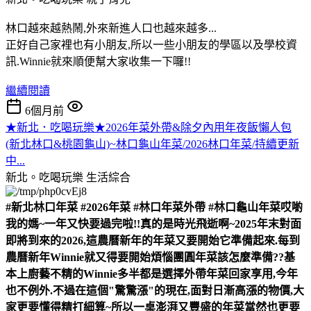
林口越來越熱鬧,外來新進人口也越來越多...
正好自己家裡也有小朋友,所以一些小朋友的學區以及學校資
訊.Winnie就來順便幫大家收集一下囉!!
繼續閱讀
6個月前
★新北．吃喝玩樂★2026年菜外帶&除夕內用年夜飯懶人包
(新北林口&桃園龜山)~林口龜山年菜/2026林口年菜/持續更新
中...
新北。吃喝玩樂
生活綜合
#新北林口年菜 #2026年菜 #林口年菜外帶 #林口龜山年菜
哎喲
我的媽~一年又快要過完啦!!真的是時光飛逝啊~
2025年末對面
即將到來的2026,這農曆新年的年菜又要開始它準備起來.
每到
農曆新年Winnie就又得要開始煩惱團圓年菜該怎麼準備??
基
本上廚藝不精的Winnie多半都是選擇外帶年菜回家享用,今年
也不例外.
不過在這個"驚驚漲"的現在,面對日漸高漲的物價,大
家更要懂得精打細算~
所以一桌澎湃又豐盛的年菜當然也更要