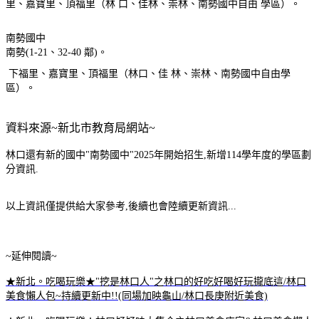
里、嘉寶里、頂福里（林 口、佳林、崇林、南勢國中自由 學區）。
南勢國中
南勢(1-21、32-40 鄰)。
下福里、嘉寶里、頂福里（林口、佳 林、崇林、南勢國中自由學
區）。
資料來源~新北市教育局網站~
林口還有新的國中"南勢國中"2025年開始招生,新增114學年度的學區劃
分資訊.
以上資訊僅提供給大家參考,後續也會陸續更新資訊...
~延伸閱讀~
★新北。吃喝玩樂★"挖是林口人"之林口的好吃好喝好玩攏底這/林口
美食懶人包~持續更新中!!(同場加映龜山/林口長庚附近美食)