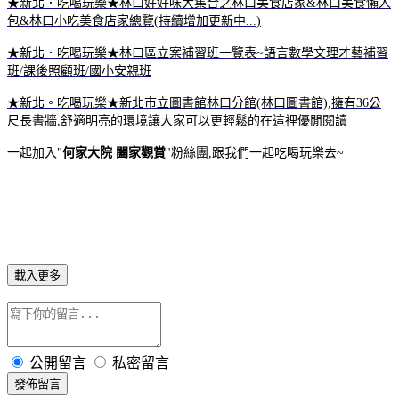
★新北．吃喝玩樂★林口好好味大集合之林口美食店家&林口美食懶人
包&林口小吃美食店家總覽(持續增加更新中...)
★新北．吃喝玩樂★林口區立案補習班一覽表~語言數學文理才藝補習
班/課後照顧班/國小安親班
★新北。吃喝玩樂★新北市立圖書館林口分館(林口圖書館),擁有36公
尺長書牆,舒適明亮的環境讓大家可以更輕鬆的在這裡優閒閱讀
一起加入"
何家大院 闔家觀賞
"粉絲團,跟我們一起吃喝玩樂去~
載入更多
公開留言
私密留言
發佈留言