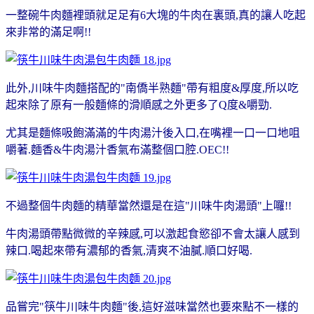
一整碗牛肉麵裡頭就足足有6大塊的牛肉在裏頭,真的讓人吃起
來非常的滿足啊!!
此外,川味牛肉麵搭配的"南僑半熟麵"帶有粗度&厚度,所以吃
起來除了原有一般麵條的滑順感之外更多了Q度&嚼勁.
尤其是麵條吸飽滿滿的牛肉湯汁後入口,在嘴裡一口一口地咀
嚼著.麵香&牛肉湯汁香氣布滿整個口腔.OEC!!
不過整個牛肉麵的精華當然還是在這"川味牛肉湯頭"上囉!!
牛肉湯頭帶點微微的辛辣感,可以激起食慾卻不會太讓人感到
辣口.喝起來帶有濃郁的香氣,清爽不油膩.順口好喝.
品嘗完"筷牛川味牛肉麵"後,這好滋味當然也要來點不一樣的