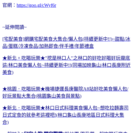
官網：
https://goo.gl/cWyf6r
~延伸閱讀~
[宅配美食]網購宅配美食大集合/懶人包(持續更新中!!)~甜點/冰
品/蛋糕/冷凍食品/加熱即食/伴手禮/年節禮盒
★新北。吃喝玩樂★"挖是林口人"之林口的好吃好喝好玩攏底
這/林口美食懶人包~持續更新中!!(同場加映龜山/林口長庚附近
美食)
★桃園．吃喝玩樂★機場捷運長庚醫院A8站好吃美食懶人包/
好玩景點大集合(桃園龜山美食與景點)
★新北．吃喝玩樂★林口日式料理美食懶人包~想吃拉麵壽司
日式定食的就參考這裡吧!(林口龜山長庚地區日式料理大集
合)