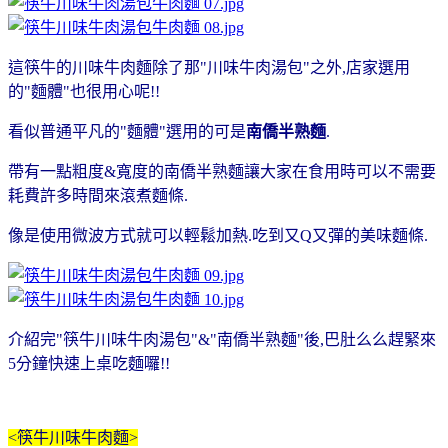
這筷牛的川味牛肉麵除了那"川味牛肉湯包"之外,店家選用
的"麵體"也很用心呢!!
看似普通平凡的"麵體"選用的可是
南僑半熟麵
.
帶有一點粗度&寬度的南僑半熟麵讓大家在食用時可以不需要
耗費許多時間來滾煮麵條.
像是使用微波方式就可以輕鬆加熱.吃到又Q又彈的美味麵條.
介紹完"筷牛川味牛肉湯包"&"南僑半熟麵"後,巴肚么么趕緊來
5分鐘快速上桌吃麵囉!!
<筷牛川味牛肉麵>