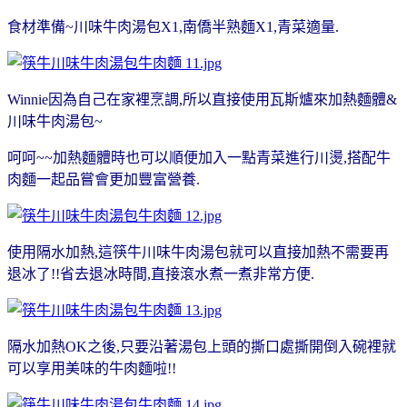
食材準備~川味牛肉湯包X1,南僑半熟麵X1,青菜適量.
Winnie因為自己在家裡烹調,所以直接使用瓦斯爐來加熱麵體&
川味牛肉湯包~
呵呵~~加熱麵體時也可以順便加入一點青菜進行川燙,搭配牛
肉麵一起品嘗會更加豐富營養.
使用隔水加熱,這筷牛川味牛肉湯包就可以直接加熱不需要再
退冰了!!省去退冰時間,直接滾水煮一煮非常方便.
隔水加熱OK之後,只要沿著湯包上頭的撕口處撕開倒入碗裡就
可以享用美味的牛肉麵啦!!