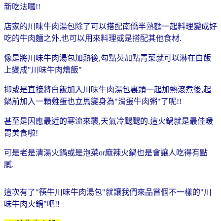
新吃法囉!!
店家的川味牛肉湯包除了可以搭配南僑半熟麵一起料理變成好
吃的牛肉麵之外,也可以用來料理或是搭配其他食材.
像是將川味牛肉湯包加熱後,勾點芡加點青菜就可以淋在白飯
上變成"川味牛肉燴飯"
抑或是直接將白飯加入川味牛肉湯包裏頭一起加熱滾煮後,起
鍋前加入一顆雞蛋也立馬變身為"滑蛋牛肉粥"了呢!!
甚至是因應最近的寒流來襲,天氣冷颼颼的.這火鍋就是最佳暖
胃美食啦!
可是老是清湯火鍋或是泡菜or麻辣火鍋也是會讓人吃得有點
膩.
這次有了"筷牛川味牛肉湯包"就讓我們來品嘗個不一樣的"川
味牛肉火鍋"吧!!