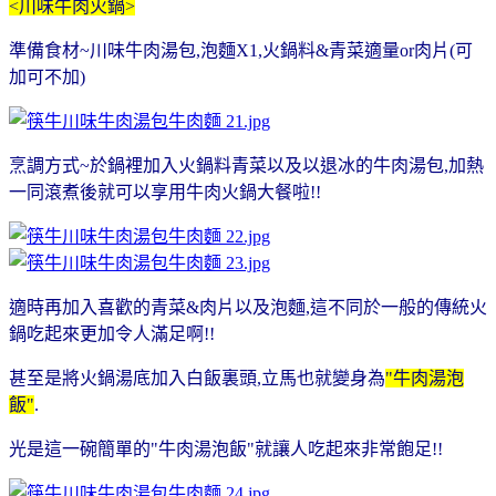
<川味牛肉火鍋>
準備食材~川味牛肉湯包,泡麵X1,火鍋料&青菜適量or肉片(可
加可不加)
烹調方式~於鍋裡加入火鍋料青菜以及以退冰的牛肉湯包,加熱
一同滾煮後就可以享用牛肉火鍋大餐啦!!
適時再加入喜歡的青菜&肉片以及泡麵,這不同於一般的傳統火
鍋吃起來更加令人滿足啊!!
甚至是將火鍋湯底加入白飯裏頭,立馬也就變身為
"牛肉湯泡
飯"
.
光是這一碗簡單的"牛肉湯泡飯"就讓人吃起來非常飽足!!