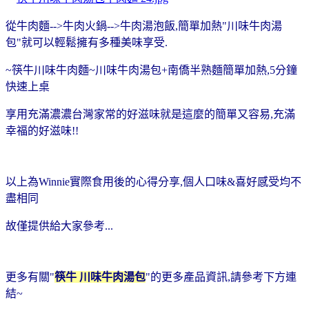
從牛肉麵-->牛肉火鍋-->牛肉湯泡飯,簡單加熱"川味牛肉湯
包"就可以輕鬆擁有多種美味享受.
~筷牛川味牛肉麵~川味牛肉湯包+南僑半熟麵簡單加熱,5分鐘
快速上桌
享用充滿濃濃台灣家常的好滋味就是這麼的簡單又容易,充滿
幸福的好滋味!!
以上為Winnie實際食用後的心得分享,個人口味&喜好感受均不
盡相同
故僅提供給大家參考...
更多有關"
筷牛 川味牛肉湯包
"的更多產品資訊,請參考下方連
結~