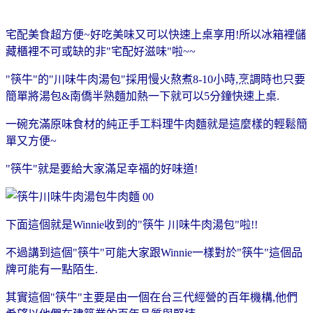
宅配美食超方便~好吃美味又可以快速上桌享用!所以冰箱裡儲
藏櫃裡不可或缺的非"宅配好滋味"啦~~
"筷牛"的"川味牛肉湯包"採用慢火熬煮8-10小時,烹調時也只要
簡單將湯包&南僑半熟麵加熱一下就可以5分鐘快速上桌.
一碗充滿原味食材的純正手工料理牛肉麵
就是這麼樣的輕鬆簡
單又方便~
"筷牛"就是要給大家滿足幸福的好味道!
下面這個就是Winnie收到的"筷牛 川味牛肉湯包"啦!!
不過講到這個"筷牛"可能大家跟Winnie一樣對於"筷牛"這個品
牌可能有一點陌生.
其實這個"筷牛"主要是由一個在台三代經營的百年機構,他們