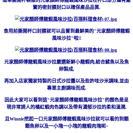
簡單撕開杯裝版的元家顏師傅龍蝦風味沙拉在杯口部分還有嚴
實的密封膜封口以確保產品品質.
食用前撕開杯口封膜就可以品嘗到最鮮美的"元家顏師傅龍蝦
風味沙拉"啦!!
元家顏師傅龍蝦風味沙拉嚴選新鮮小龍蝦肉,結合鰇魚以及魚
卵製成,
再加入店家獨家特製的日式沙拉醬以及些許哇沙米調味,並由
專業主廚調味而成.
因此大家可以看到這"元家顏師傅龍蝦風味沙拉"的顏色是呈
現非常誘人的橘紅蝦肉色調以及帶有濃郁沙拉的柔和溫潤.
且Winnie挖起一口元家顏師傅龍蝦風味沙拉就可以看的到顆
顆
魚卵以及一小塊一小塊的龍蝦肉塊呢~