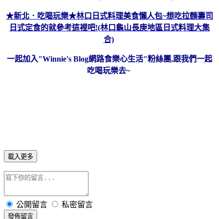
★新北．吃喝玩樂★林口日式料理美食懶人包~想吃拉麵壽司
日式定食的就參考這裡吧!(林口龜山長庚地區日式料理大集
合)
一起加入"
Winnie's Blog網路食樂心生活
"粉絲團,跟我們一起
吃喝玩樂去~
載入更多
公開留言
私密留言
發佈留言