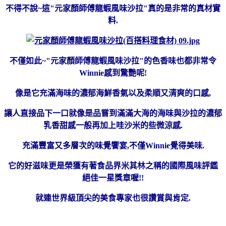
不得不說~這"元家顏師傅龍蝦風味沙拉"真的是非常的真材實
料.
不僅如此~"元家顏師傅龍蝦風味沙拉"的色香味也都非常令
Winnie感到驚艷呢!
像是它充滿海味的濃郁海鮮香氣以及柔順又清爽的口感,
讓人直接品下一口就像是品嘗到滿滿大海的海味與沙拉的濃郁
乳香甜感一般再加上哇沙米的些微涼感.
充滿豐富又多層次的味覺饗宴,不僅Winnie覺得美味.
它的好滋味更是榮獲有著食品界米其林之稱的國際風味評鑑
絕佳一星獎章喔!!
就連世界級頂尖的美食專家也很讚賞與肯定.