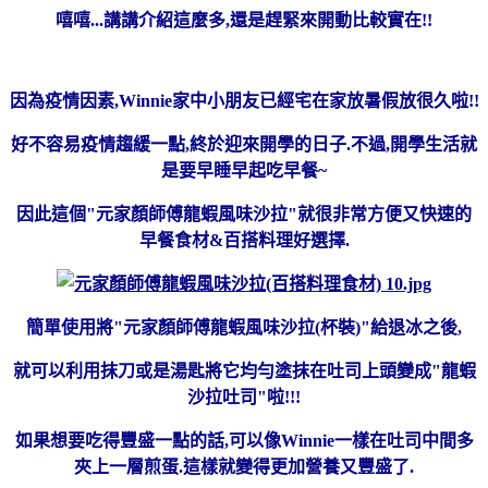
嘻嘻...講講介紹這麼多,還是趕緊來開動比較實在!!
因為疫情因素,Winnie家中小朋友已經宅在家放暑假放很久啦!!
好不容易疫情趨緩一點,終於迎來開學的日子.
不過,開學生活就
是要早睡早起吃早餐~
因此這個"元家顏師傅龍蝦風味沙拉"就很非常方便又快速的
早餐食材&百搭料理好選擇.
簡單使用將"元家顏師傅龍蝦風味沙拉(
杯裝)
"給退冰之後,
就可以利用抹刀或是湯匙將它均勻塗抹在吐司上頭變成"龍蝦
沙拉吐司"啦!!!
如果想要吃得豐盛一點的話,可以像Winnie一樣在吐司中間多
夾上一層煎蛋.這樣就變得更加營養又豐盛了.