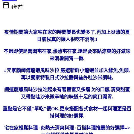
4年前
疫情期間讓大家宅在家的時間變長也變多了,再加上炎熱的夏
日氣候真的讓人很吃不消啊!!
不過即使是悶悶宅在家,熱熱宅在家,還是要來點涼爽的好滋味
來消暑開胃一番.
#元家顏師傅龍蝦風味沙拉 嚴選新鮮小龍蝦並加入鰇魚,魚卵,
再以獨家特製日式沙拉醬與些許哇沙米調味,
讓這龍蝦風味沙拉吃起來有著豐富又多層次的口感,清爽甜蜜
又帶點哇沙米微辛嗆的味道十足的爽口開胃.
重點是它不僅"單吃"很OK,更來搭配各式食材一起料理更是百
搭料理的好選擇.
宅在家輕鬆料理+炎熱天清爽料理+百搭料理推薦的好選擇-->