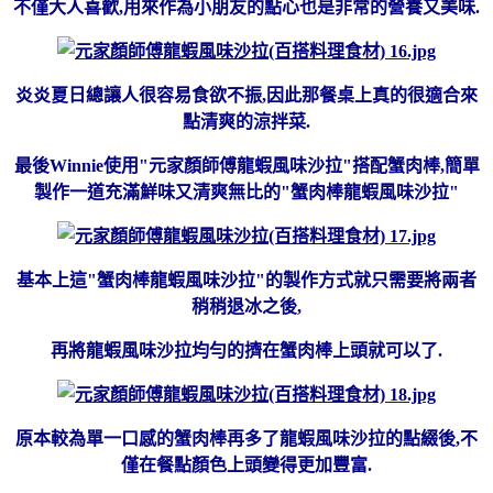
不僅大人喜歡,用來作為小朋友的點心也是非常的營養又美味.
炎炎夏日總讓人很容易食欲不振,因此那餐桌上真的很適合來
點清爽的涼拌菜.
最後Winnie使用"元家顏師傅龍蝦風味沙拉"搭配蟹肉棒,簡單
製作一道充滿鮮味又清爽無比的"蟹肉棒龍蝦風味沙拉"
基本上這"蟹肉棒龍蝦風味沙拉"的製作方式就只需要將兩者
稍稍退冰之後,
再將龍蝦風味沙拉均勻的擠在蟹肉棒上頭就可以了.
原本較為單一口感的蟹肉棒再多了龍蝦風味沙拉的點綴後,不
僅在餐點顏色上頭變得更加豐富.