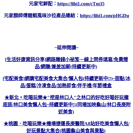
元家宅鮮配：
https://lihi1.com/cTm35
元家顏師傅龍蝦風味沙拉產品連結：
https://lihi1.com/pHGDu
~延伸閱讀~
[生活好康資訊分享]網路賺錢小祕笈~~線上問券填寫/免費贈
品/網賺/兼差加薪(持續更新中)
[宅配美食]網購宅配美食大集合/懶人包(持續更新中!!)~甜點/冰
品/蛋糕/冷凍食品/加熱即食/伴手禮/年節禮盒
★新北。吃喝玩樂★"挖是林口人"之林口的好吃好喝好玩攏
底這/林口美食懶人包~持續更新中!!(同場加映龜山/林口長庚附
近美食)
★桃園．吃喝玩樂★機場捷運長庚醫院A8站好吃美食懶人包/
好玩景點大集合(桃園龜山美食與景點)