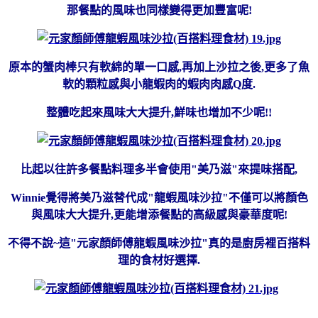
那餐點的風味也同樣變得更加豐富呢!
原本的蟹肉棒只有軟綿的單一口感,再加上沙拉之後,更多了魚
軟的顆粒感與小龍蝦肉的蝦肉肉感Q度.
整體吃起來風味大大提升,鮮味也增加不少呢!!
比起以往許多餐點料理多半會使用"美乃滋"來提味搭配,
Winnie覺得將美乃滋替代成"龍蝦風味沙拉"不僅可以將顏色
與風味大大提升,更能增添餐點的高級感與豪華度呢!
不得不說~這"元家顏師傅龍蝦風味沙拉"真的是廚房裡百搭料
理的食材好選擇.