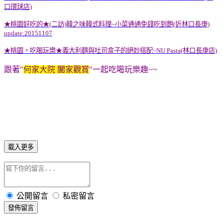
口環球店)
★桃園好吃的★(二訪)韓之味韓式料理~小菜通通免錢吃到飽(近林口長庚)
update:20151107
★桃園。吃喝玩樂★義大利麵與吐司盒子的絕妙搭配~NU Pasta(林口長庚店)
跟著"
何家大院 闔家觀賞
"一起吃喝玩樂趣~~
載入更多
公開留言
私密留言
發佈留言