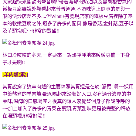
大家趕快來開動的聲音啊!!帶著濃郁的奶油以及黑胡椒香氣的
鐵板豆腐雖說外觀看起來普普通通,不過味道上倒真的是與一
般的快炒店差不多....但Winnie有發現店家的鐵板豆腐裡除了基
本的軟嫩豆腐之外,還多了許多的配料.像是香菇,金針菇,豆子以
及芋頭塊呢~~非常的豐盛!!
林口冷吱吱的冬天,一定要來一鍋熱呼呼地來暖暖身補一下身
子才是啊!!
[羊肉爐(素)]
其實說穿了這羊肉爐的主要精隨其實還是在於"湯頭"啊~~採用
中藥熬煮的羊肉爐湯頭,喝起來滑順好入口,沒有過分濃厚的中
藥味,溫醇的口感喝完之後真的讓人感覺整個身子都暖呼呼的
~~加上加入了許多的青菜在裏頭,青菜甜味更是被完整的釋放
在湯頭裡,非常好喝!!