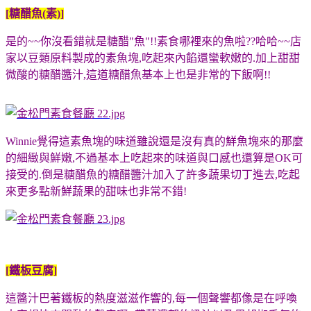
[糖醋魚(素)]
是的~~你沒看錯就是糖醋"魚"!!素食哪裡來的魚啦??哈哈~~店
家以豆類原料製成的素魚塊,吃起來內餡還蠻軟嫩的.加上甜甜
微酸的糖醋醬汁,這道糖醋魚基本上也是非常的下飯啊!!
Winnie覺得這素魚塊的味道雖說還是沒有真的鮮魚塊來的那麼
的細緻與鮮嫩,不過基本上吃起來的味道與口感也還算是OK可
接受的.倒是糖醋魚的糖醋醬汁加入了許多蔬果切丁進去,吃起
來更多點新鮮蔬果的甜味也非常不錯!
[鐵板豆腐]
這醬汁巴著鐵板的熱度滋滋作響的,每一個聲響都像是在呼喚