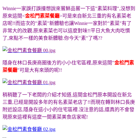
Winnie一家誤打誤撞想說來嘗鮮品嘗一下這"素菜料理",沒想到
原來這間<
金松門素菜餐廳
>可是來自新北三重的有名素菜老
店呢!!而這次的"素菜"新體驗也讓Winnie一家對於"素菜"有了
非常大的改觀.原來素菜也可以這麼對味!!平日大魚大肉吃慣
了,來點不一樣的美食新體驗.你今天"素"了嗎??
隱身在林口長庚商圈後方的小小住宅區裡,原來這間"
金松門素
菜餐廳
"可是大有來頭的呢!!
稍稍聽了一下老闆的介紹才知道,這間金松門原本開設在新北
三重,已經是開設多年的有名素菜老店了!!而現在轉到林口長庚
附近設店,隱身在這小小的住宅區裡.沒注意的話,還真的不會發
現原來這裡有這麼一間素菜美食店家呢!