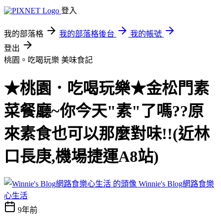
登入
我的部落格
我的部落格後台
我的帳號
登出
桃園。吃喝玩樂
美味食記
★桃園．吃喝玩樂★金松門素
菜餐廳~你今天"素"了嗎??原
來素食也可以那麼對味!!(近林
口長庚,機場捷運A8站)
Winnie's Blog網路食樂
心生活
9年前