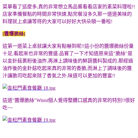
菜單看了這麼多,真的非常想立馬品嘗看看店家的素菜料理啦!!
店家準備餐點的時間非常快速,點完餐沒多久那一道道美味的
料理就上桌讓等待的大家可以好好大快朵頤一番啦!
[醬爆脆絲]
這第一道菜上桌就讓大家有點嚇到呢!!這小份的醬爆脆絲份量
十足,看起來也非常的豐盛.品嘗了一下才知道原來這"脆絲"是
以金針菇裹粉後油炸,再淋上調味後的鮮蔬醬料製成的.那經過
油炸後的金針菇吃起來真的非常的香脆,而淋上了調味後的醬
汁讓脆司吃起來除了香氣之外,味道可以更加的豐富!!
這道"醬爆脆絲"Winni個人覺得整體口感真的非常的特別!!很好
吃~~