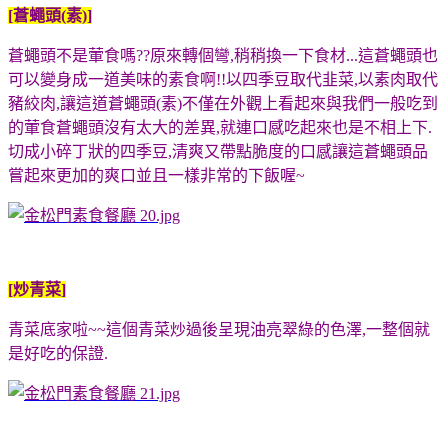
[蒼蠅頭(素)]
蒼蠅頭不是葷食嗎??原來轉個彎,稍稍換一下食材...這蒼蠅頭也
可以變身成一道美味的素食啊!!以四季豆取代韭菜,以素肉取代
豬絞肉,讓這道蒼蠅頭(素)不僅在外觀上看起來與我們一般吃到
的葷食蒼蠅頭沒有太大的差異,就連口感吃起來也是不相上下.
切成小碎丁狀的四季豆,清爽又帶點脆度的口感讓這蒼蠅頭品
嘗起來更加的爽口並且一樣非常的下飯喔~
[炒青菜]
青菜底家啦~~這個青菜炒過後呈現油亮翠綠的色澤,一整個就
是好吃的保證.