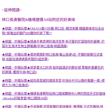
~延伸閱讀~
林口長庚醫院&機場捷運A8站附近的好美味
★桃園．吃喝玩樂★OMAYA春川炒雞-林口店~韓流來襲,韓國美味攻佔全台
啦!!新推出的鍋巴BB雞你吃過了嗎??
★桃園．吃喝玩樂★隱身在巷弄裡的海洋世界,有可愛的尼莫陪你吃飯喔~尼
莫先生海洋生物主題餐廳(近林口長庚/桃園酒廠)
★桃園．吃喝玩樂★築地樂樂町林口長庚(龜山長庚)店~平價的新鮮日式美
味,加飯加湯通通算老闆的(超划算)
★桃園．吃喝玩樂★就是要大口吃肉,給你超滿足的飽足感,聚餐約會慶生的
好選擇~饗厚牛排(林口店)
★桃園．吃喝玩樂★給你高質感的環境享受,吃快炒也可以像吃餐廳一樣~嚐
嚐九九(林口長庚店)
★桃園．吃喝玩樂★機捷長庚醫院站林口環球購物中心裡的西班牙式好風味
~Howfun好飯食堂(林口環球A8店)
★桃園．吃喝玩樂★外皮酥脆,肉質軟嫩的美味豬排~勝博殿 日式炸豬排(林