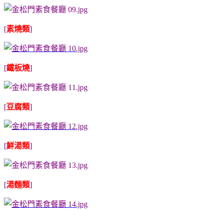
[
素燒類
]
[
鐵板燒
]
[
豆腐類
]
[
鮮湯類
]
[
湯麵類
]